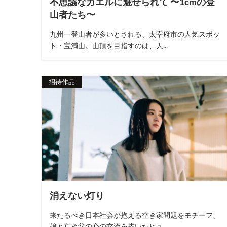
不思議なカエルに魅せられて 〜1cmの登
山者たち〜
九州一登山者が多いとされる、太宰府市の人気スポッ
ト・宝満山。山頂を目指すのは、人...
招待作品
消えない灯り
来たるべき日本社会が抱える空き家問題をモチーフ、