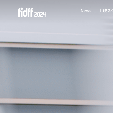
News
上映ス