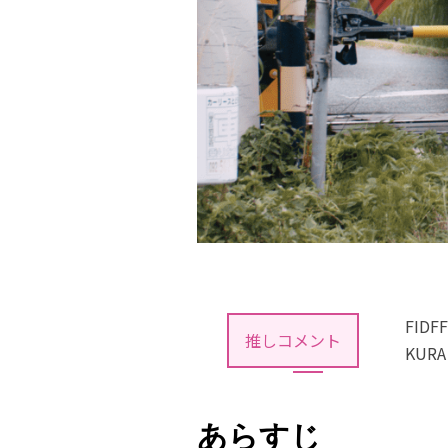
FID
推しコメント
KU
あらすじ