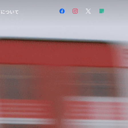
facebook
instagram
x
sticky-
FFについて
note