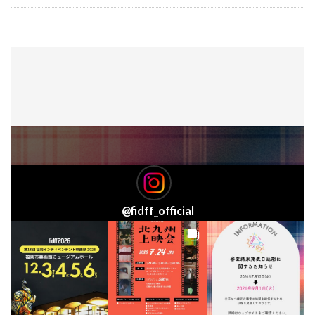
@
fidff_official