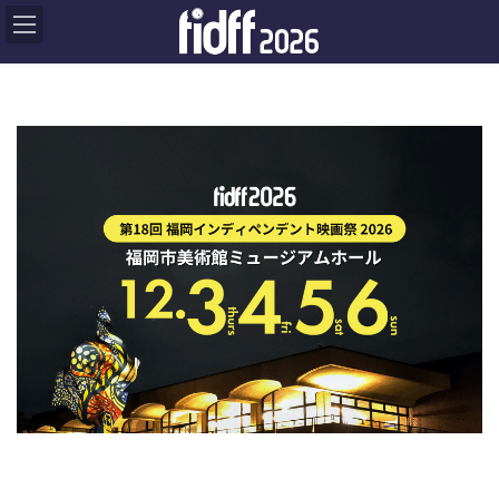
コ
ナ
ン
ビ
テ
ゲ
ン
ー
ツ
シ
へ
ョ
ス
ス
ン
キ
に
ラ
ッ
移
イ
プ
動
ダ
ー
ア
イ
テ
ム
リ
ン
ク