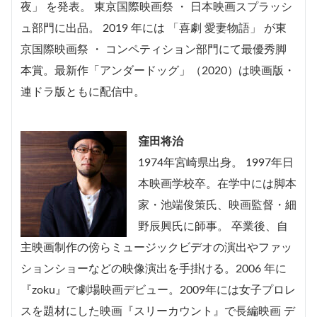
夜」 を発表。 東京国際映画祭 ・ 日本映画スプラッシ
ュ部門に出品。 2019 年には 「喜劇 愛妻物語」 が東
京国際映画祭 ・ コンペティション部門にて最優秀脚
本賞。最新作「アンダードッグ」（2020）は映画版・
連ドラ版ともに配信中。
窪田将治
1974年宮崎県出身。 1997年日
本映画学校卒。在学中には脚本
家・池端俊策氏、映画監督・細
野辰興氏に師事。 卒業後、自
主映画制作の傍らミュージックビデオの演出やファッ
ションショーなどの映像演出を手掛ける。2006 年に
『zoku』で劇場映画デビュー。2009年には女子プロレ
スを題材にした映画『スリーカウント』で長編映画 デ