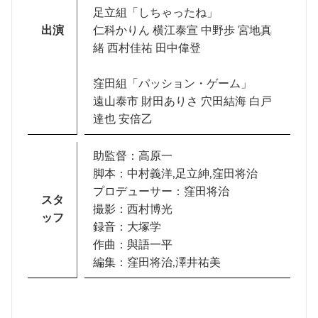
足立組「しちゃったね」
出演
仁科かりん 横江泰宣 中野歩 宮地真
緒 西村佳祐 田中偉登
窪田組「パッション・ゲーム」
遠山泰市 財田ありさ 穴田結海 白戸
達也 安倍乙
助監督：高原一
脚本：中村義洋,足立紳,窪田将治
プロデューサー：窪田将治
スタ
撮影：西村博光
ッフ
録音：大塚学
作曲：與語一平
編集：窪田将治,澤井祐美