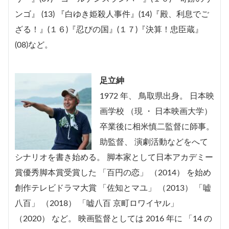
ンゴ』 (13) 『白ゆき姫殺人事件』(14)『殿、利息でご
ざる！』(１６)『忍びの国』(１７)『決算！忠臣蔵』
(08)など。
足立紳
1972 年、 鳥取県出身。 日本映
画学校 （現 ・ 日本映画大学）
卒業後に相米慎二監督に師事。
助監督、 演劇活動などをへて
シナリオを書き始める。 脚本家として日本アカデミー
賞優秀脚本賞受賞した 「百円の恋」 （2014） を始め
創作テレビドラマ大賞 「佐知とマユ」 （2013） 「嘘
八百」 （2018） 「嘘八百 京町ロワイヤル」
（2020） など。 映画監督としては 2016 年に 「14 の