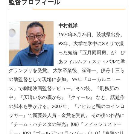
監督プロフィール
中村義洋
1970年8月25日、茨城県出身。
93年、大学在学中に8ミリで撮
った短編「五月雨厨房」が、ぴ
あフィルムフェスティバルで準
グランプリを受賞。 大学卒業後、崔洋一、伊丹十三ら
の助監督として現場に参加。 99年『ローカルニュー
ス』で劇場映画監督デビュー。その後、『刑務所の
中』『仄暗い水の底から』『クィール』 など、話題作
の脚本も手がける。2007年、『アヒルと鴨のコインロ
ッカー』で新藤兼人賞・金賞を受賞。 その後の作品に
『チーム・バチスタの栄光』(08)『フィッシュストー
リー』(09)『ゴールデンスランバー』(１０)『奇跡のリ