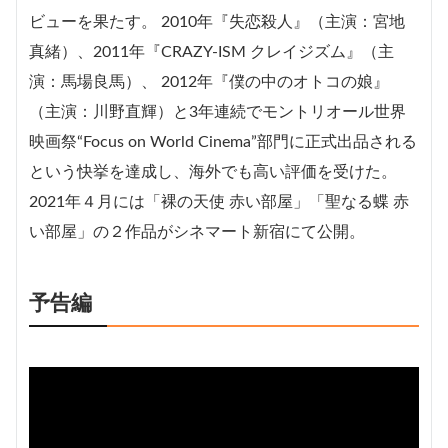
ビューを果たす。 2010年『失恋殺人』（主演：宮地
真緒）、2011年『CRAZY-ISM クレイジズム』（主
演：馬場良馬）、 2012年『僕の中のオトコの娘』
（主演：川野直輝）と3年連続でモントリオール世界
映画祭“Focus on World Cinema”部門に正式出品される
という快挙を達成し、海外でも高い評価を受けた。
2021年４月には「裸の天使 赤い部屋」「聖なる蝶 赤
い部屋」の２作品がシネマート新宿にて公開。
予告編