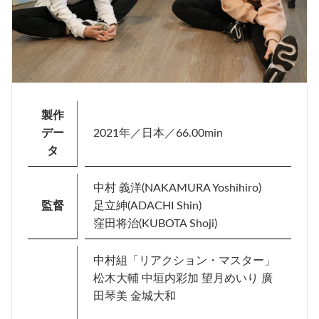
製作
デー
2021年／日本／66.00min
タ
中村 義洋(NAKAMURA Yoshihiro)
監督
足立紳(ADACHI Shin)
窪田将治(KUBOTA Shoji)
中村組「リアクション・マスター」
松木大輔 中垣内彩加 望月めいり 廣
田琴美 金城大和