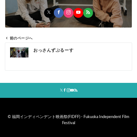
前のページへ
投
おっさんずぶるーす
稿
ナ
ビ
ゲ
ー
シ
ョ
ン
©
福岡インディペンデント映画祭(FIDFF) - Fukuoka Independent Film
Festival