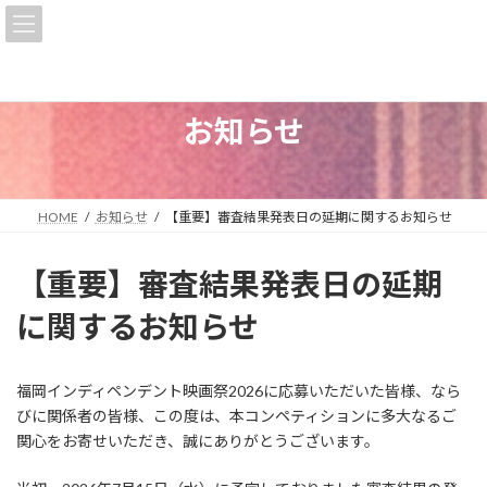
コ
ナ
ン
ビ
テ
ゲ
ン
ー
ツ
シ
へ
ョ
お知らせ
ス
ン
キ
に
ッ
移
プ
動
HOME
お知らせ
【重要】審査結果発表日の延期に関するお知らせ
【重要】審査結果発表日の延期
に関するお知らせ
福岡インディペンデント映画祭2026に応募いただいた皆様、なら
びに関係者の皆様、この度は、本コンペティションに多大なるご
関心をお寄せいただき、誠にありがとうございます。